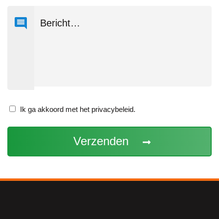
Ik
Ik ga akkoord met het privacybeleid.
ga
akkoord
met
het
privacybeleid.
(Vereist)