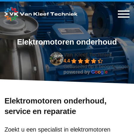
Elektromotoren onderhoud
Van Kleef Techniek
4.4
Gebaseerd op 8 beoordelingen
powered by
G
o
o
g
l
e
Elektromotoren onderhoud,
service en reparatie
Zoekt u een specialist in elektromotoren