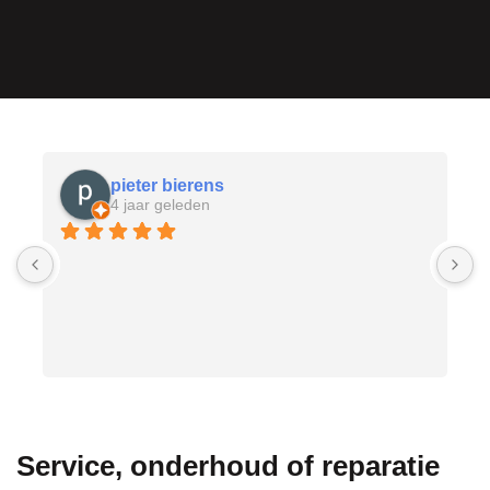
pieter bierens
4 jaar geleden
D
g
v
Service, onderhoud of reparatie