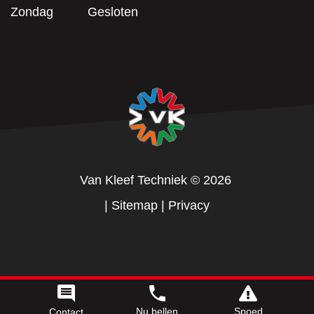
Zondag
Gesloten
Van Kleef Techniek
© 2026
|
Sitemap
|
Privacy
Beoordeling
door klanten:
4,5
/
5
|
11
beoordelingen
Nu bellen
Spoed
Contact