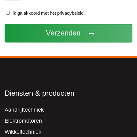
Ik
Ik ga akkoord met het privacybeleid.
ga
akkoord
met
het
privacybeleid.
(Vereist)
Diensten & producten
Aandrijftechniek
Elektromotoren
Wikkeltechniek