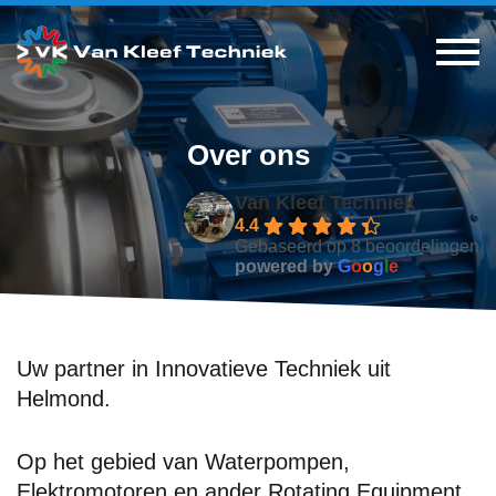
Over ons
Van Kleef Techniek
4.4
Gebaseerd op 8 beoordelingen
powered by
G
o
o
g
l
e
Uw partner in Innovatieve Techniek uit
Helmond.
Op het gebied van Waterpompen,
Elektromotoren en ander Rotating Equipment